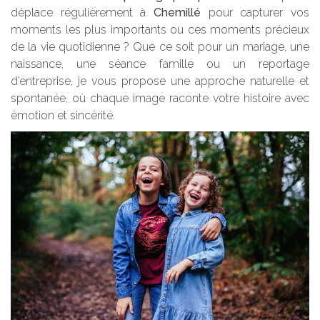
déplace régulièrement à
Chemillé
pour capturer vos
moments les plus importants ou ces moments précieux
de la vie quotidienne ? Que ce soit pour un mariage, une
naissance, une séance famille ou un reportage
d’entreprise, je vous propose une approche naturelle et
spontanée, où chaque image raconte votre histoire avec
émotion et sincérité.