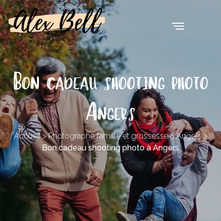
Bon cadeau shooting photo
Angers
Accueil
>
Photographe famille et grossesse à Angers
>
Bon cadeau shooting photo à Angers