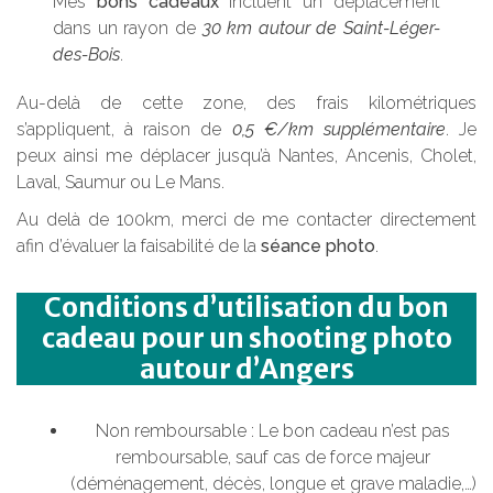
Mes
bons cadeaux
incluent un déplacement
dans un rayon de
30 km autour de Saint-Léger-
des-Bois
.
Au-delà de cette zone, des frais kilométriques
s’appliquent, à raison de
0,5 €/km supplémentaire
. Je
peux ainsi me déplacer jusqu’à Nantes, Ancenis, Cholet,
Laval, Saumur ou Le Mans.
Au delà de 100km, merci de me contacter directement
afin d’évaluer la faisabilité de la
séance photo
.
Conditions d’utilisation du bon
cadeau pour un shooting photo
autour d’Angers
Non remboursable : Le bon cadeau n’est pas
remboursable, sauf cas de force majeur
(déménagement, décès, longue et grave maladie,…)