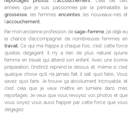
reportages
photos
d’
accouchement
. Cela fait des
années que je suis passionnée par la périnatalité, la
grossesse
, les femmes
enceintes
, les nouveaux-nés et
l’
accouchement
.
Par mon
ancienne profession de
sage-femme
, j’ai déjà eu
la chance d’accompagner de nombreuses femmes en
travail
. Ce qui me frappe à chaque fois, c’est cette force
qu’elles dégagent. Il n’y a rien de plus naturel qu’une
femme en travail qui attend son enfant. Avec une bonne
préparation, l’instinct reprend le dessus et, même si c’est
quelque chose qu’il n’a jamais fait, il sait quoi faire… Vous
savez quoi faire. Je trouve ça absolument incroyable, et
c’est cela que je veux mettre en lumière dans mes
reportages. Je veux que vous revoyez vos photos et que
vous soyez vous aussi frapper par cette force que vous
dégagez.