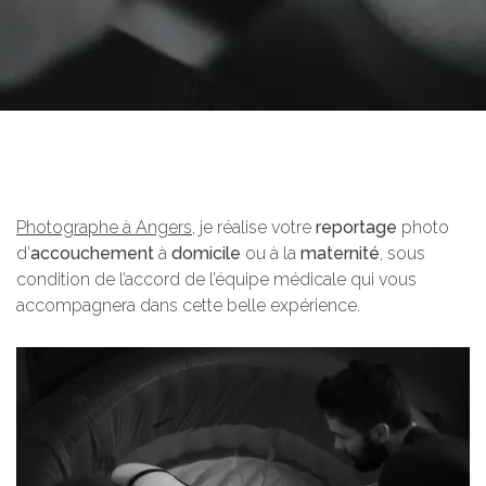
Photographe à Angers
, je réalise votre
reportage
photo
d’
accouchement
à
domicile
ou à la
maternité
, sous
condition de l’accord de l’équipe médicale qui vous
accompagnera dans cette belle expérience.