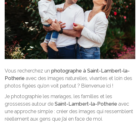
Vous recherchez un
photographe à Saint-Lambert-la-
Potherie
avec des images naturelles, vivantes et loin des
photos figées qu’on voit partout ? Bienvenue ici !
Je photographie les mariages, les familles et les
grossesses autour de
Saint-Lambert-la-Potherie
avec
une approche simple : créer des images qui ressemblent
réellement aux gens que j’ai en face de moi.