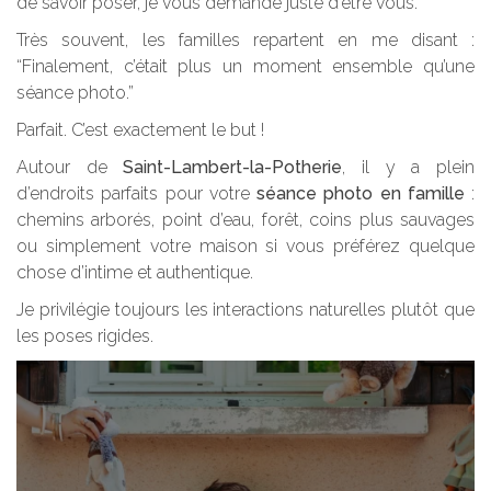
de savoir poser, je vous demande juste d’être vous.
Très souvent, les familles repartent en me disant :
“Finalement, c’était plus un moment ensemble qu’une
séance photo.”
Parfait. C’est exactement le but !
Autour de
Saint-Lambert-la-Potherie
, il y a plein
d’endroits parfaits pour votre
séance photo en famille
:
chemins arborés, point d’eau, forêt, coins plus sauvages
ou simplement votre maison si vous préférez quelque
chose d’intime et authentique.
Je privilégie toujours les interactions naturelles plutôt que
les poses rigides.