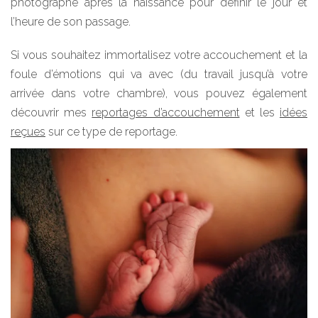
photographe après la naissance pour définir le jour et
l’heure de son passage.
Si vous souhaitez immortalisez votre accouchement et la
foule d’émotions qui va avec (du travail jusqu’à votre
arrivée dans votre chambre), vous pouvez également
découvrir mes
reportages d’accouchement
et les
idées
reçues
sur ce type de reportage.