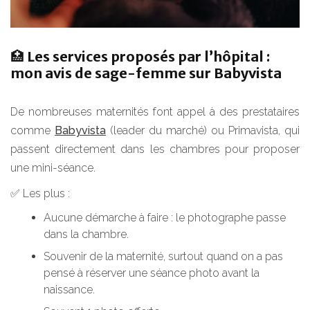
🏥 Les services proposés par l’hôpital :
mon avis de sage-femme sur Babyvista
De nombreuses maternités font appel à des prestataires
comme
Babyvista
(leader du marché) ou Primavista, qui
passent directement dans les chambres pour proposer
une mini-séance.
✅ Les plus :
Aucune démarche à faire : le photographe passe
dans la chambre.
Souvenir de la maternité, surtout quand on a pas
pensé à réserver une séance photo avant la
naissance.