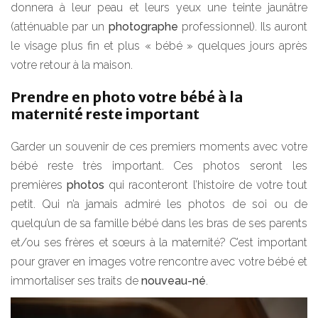
donnera à leur peau et leurs yeux une teinte jaunâtre
(atténuable par un
photographe
professionnel). Ils auront
le visage plus fin et plus « bébé » quelques jours après
votre retour à la maison.
Prendre en photo votre bébé à la
maternité reste important
Garder un souvenir de ces premiers moments avec votre
bébé reste très important. Ces photos seront les
premières
photos
qui raconteront l’histoire de votre tout
petit. Qui n’a jamais admiré les photos de soi ou de
quelqu’un de sa famille bébé dans les bras de ses parents
et/ou ses frères et sœurs à la maternité? C’est important
pour graver en images votre rencontre avec votre bébé et
immortaliser ses traits de
nouveau-né
.