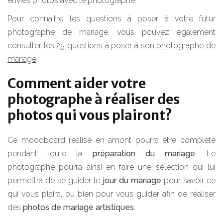
envies photos avec le photographe.
Pour connaitre les questions à poser à votre futur
photographe de mariage, vous pouvez également
consulter les
25 questions à poser à son photographe de
mariage
.
Comment aider votre
photographe à réaliser des
photos qui vous plairont?
Ce moodboard réalisé en amont pourra être complété
pendant toute la
préparation du mariage
. Le
photographe pourra ainsi en faire une sélection qui lui
permettra de se guider le
jour du mariage
pour savoir ce
qui vous plaira, ou bien pour vous guider afin de réaliser
des
photos de mariage artistiques
.