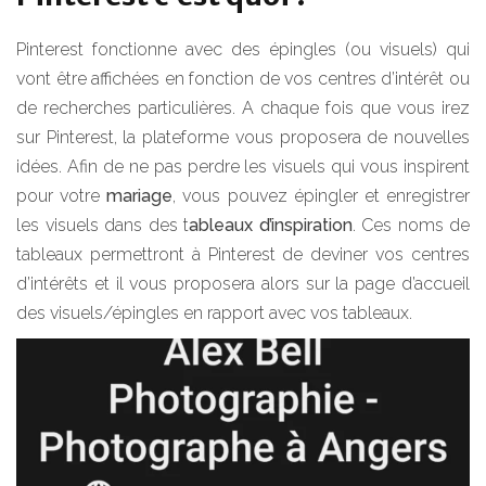
Pinterest fonctionne avec des épingles (ou visuels) qui
vont être affichées en fonction de vos centres d’intérêt ou
de recherches particulières. A chaque fois que vous irez
sur Pinterest, la plateforme vous proposera de nouvelles
idées. Afin de ne pas perdre les visuels qui vous inspirent
pour votre
mariage
, vous pouvez épingler et enregistrer
les visuels dans des t
ableaux d’inspiration
. Ces noms de
tableaux permettront à Pinterest de deviner vos centres
d’intérêts et il vous proposera alors sur la page d’accueil
des visuels/épingles en rapport avec vos tableaux.