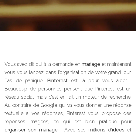
Vous avez dit oui à la demande en
mariage
et maintenant
vous vous lancez dans l’organisation de votre grand jour.
Pas de panique,
Pinterest
est là pour vous aider !
Beaucoup de personnes pensent que Pinterest est un
réseau social, mais c’est en fait un moteur de recherche.
Au contraire de Google qui va vous donner une réponse
textuelle à vos réponses, Pinterest vous propose des
réponses imagées, ce qui est bien pratique pour
organiser son mariage
! Avec ses millions d’
idées
et