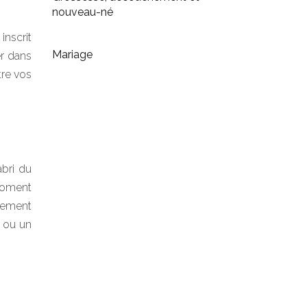
nouveau-né
inscrit
Mariage
er dans
tre vos
abri du
moment
lement
, ou un