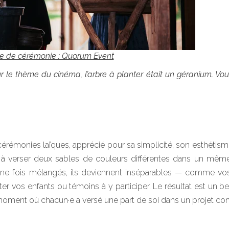
te de cérémonie : Quorum Event
r le thème du cinéma, l’arbre à planter était un géranium. Vo
érémonies laïques, apprécié pour sa simplicité, son esthétism
à verser deux sables de couleurs différentes dans un même
une fois mélangés, ils deviennent inséparables — comme vo
r vos enfants ou témoins à y participer. Le résultat est un be
 moment où chacun·e a versé une part de soi dans un projet c