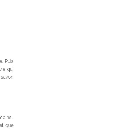
. Puis
vie qui
e savon
émoins…
 et que