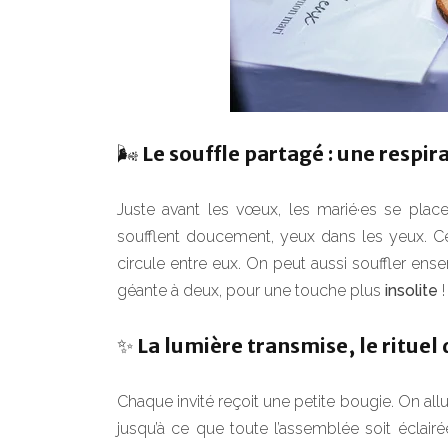
🌬️ Le souffle partagé : une res
Juste avant les vœux, les marié·es se plac
soufflent doucement, yeux dans les yeux. Ce 
circule entre eux. On peut aussi souffler ens
géante à deux, pour une touche plus
insolite
!
✨ La lumière transmise, le ritue
Chaque invité reçoit une petite bougie. On all
jusqu’à ce que toute l’assemblée soit éclair