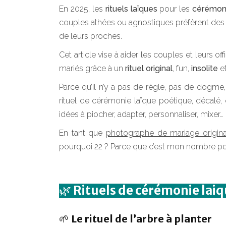
En 2025, les
rituels laïques
pour les
cérémon
couples athées ou agnostiques préfèrent des ri
de leurs proches.
Cet article vise à aider les couples et leurs 
mariés grâce à un
rituel original
, fun,
insolite
et
Parce qu’il n’y a pas de règle, pas de dogme,
rituel de cérémonie laïque poétique, décalé,
idées à piocher, adapter, personnaliser, mixer
En tant que
photographe de mariage origina
pourquoi 22 ? Parce que c’est mon nombre por
🌿 Rituels de cérémonie lai
🌱 Le rituel de l’arbre à planter