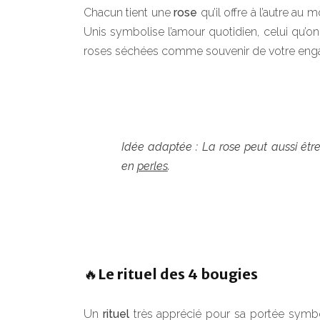
Chacun tient une
rose
qu’il offre à l’autre a
Unis symbolise l’amour quotidien, celui qu’o
roses séchées comme souvenir de votre en
Idée adaptée : La rose peut aussi êt
en
perles
.
🔥Le rituel des 4 bougies
Un
rituel
très apprécié pour sa portée symb