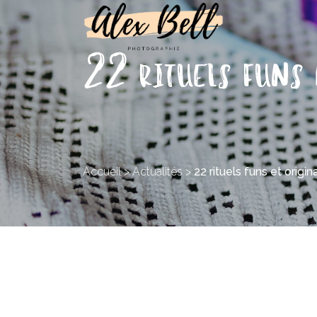
22 rituels funs 
Accueil
>
Actualités
>
22 rituels funs et orig