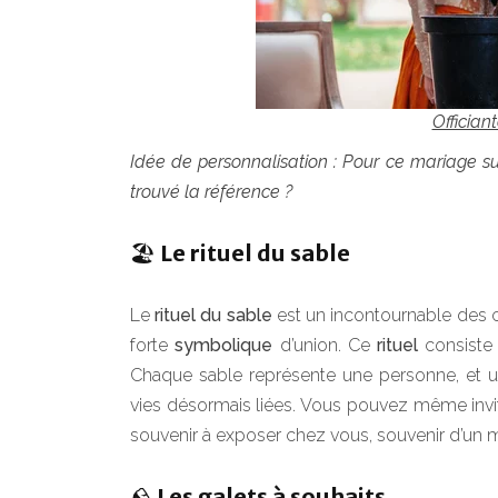
Offician
Idée de personnalisation : Pour ce mariage su
trouvé la référence ?
🏖️ Le rituel du sable
Le
rituel du sable
est un incontournable des c
forte
symbolique
d’union. Ce
rituel
consiste 
Chaque sable représente une personne, et 
vies désormais liées. Vous pouvez même invite
souvenir à exposer chez vous, souvenir d’un
🪨 Les galets à souhaits