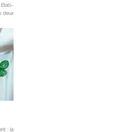
États-
es deux
nt : la