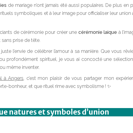
ies
de mariage n’ont jamais été aussi populaires. De plus en 
tuels symboliques et à leur image pour officialiser leur union
officiants de cérémonie pour créer une
cérémonie laique
à l’ima
 sans prise de tête.
 juste l’envie de célébrer l’amour à sa manière. Que vous rêvi
 ou profondément spirituel, je vous ai concocté une sélectio
… ou même inventer.
l à Angers
, c’est mon plaisir de vous partager mon expérie
te-bonheur, et que rituel rime avec symbolisme ! ✨
que natures et symboles d’union