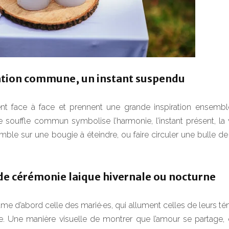
piration commune, un instant suspendu
ent face à face et prennent une grande inspiration ensemble
souffle commun symbolise l’harmonie, l’instant présent, la 
emble sur une bougie à éteindre, ou faire circuler une bulle d
l de cérémonie laique hivernale ou nocturne
ume d’abord celle des marié·es, qui allument celles de leurs t
ée. Une manière visuelle de montrer que l’amour se partage,