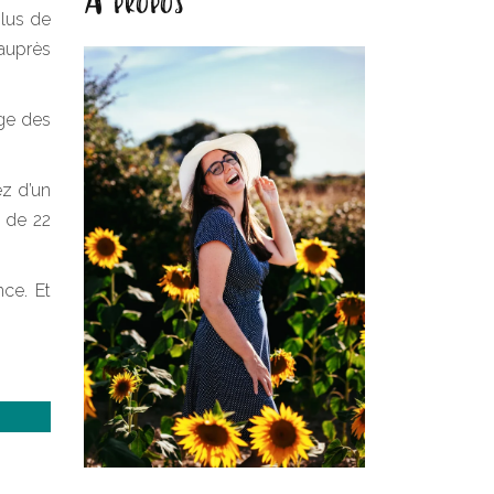
plus de
 auprès
ge des
ez d’un
n de 22
nce. Et