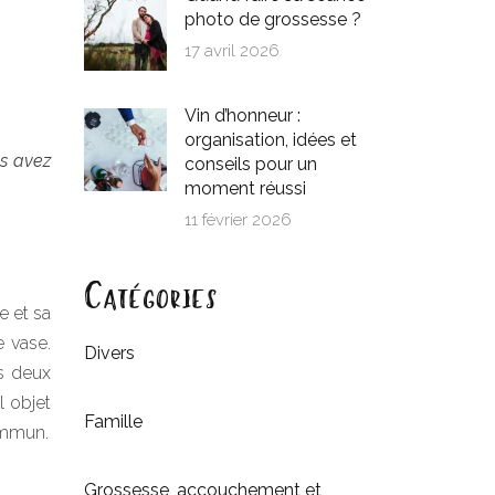
photo de grossesse ?
17 avril 2026
Vin d’honneur :
organisation, idées et
us avez
conseils pour un
moment réussi
11 février 2026
Catégories
e et sa
 vase.
Divers
s deux
l objet
Famille
ommun.
Grossesse, accouchement et