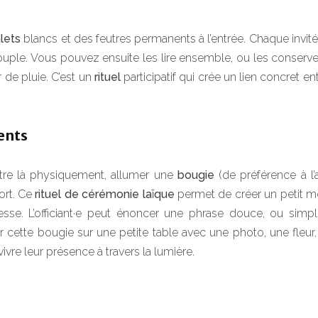
lets
blancs et des feutres permanents à l’entrée. Chaque invité 
ple. Vous pouvez ensuite les lire ensemble, ou les conserv
 de pluie. C’est un
rituel
participatif qui crée un lien concret en
ents
être là physiquement, allumer une
bougie
(de préférence à l’
ort. Ce
rituel de cérémonie laïque
permet de créer un petit 
tesse. L’officiant·e peut énoncer une phrase douce, ou simp
cette bougie sur une petite table avec une photo, une fleur
vre leur présence à travers la lumière.