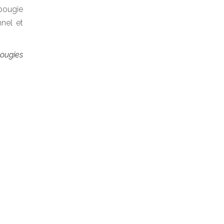
 bougie
nel et
bougies