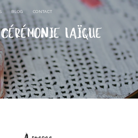
S
BLOG
CONTACT
 cérémonie laïque
À propos