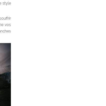
e style
ouffrir
che vos
anches