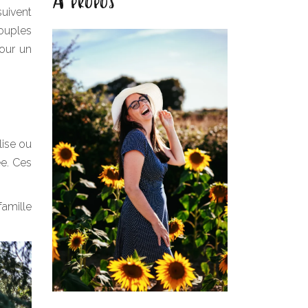
suivent
ouples
pour un
lise ou
e. Ces
famille