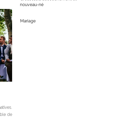
nouveau-né
Mariage
atives.
ble de