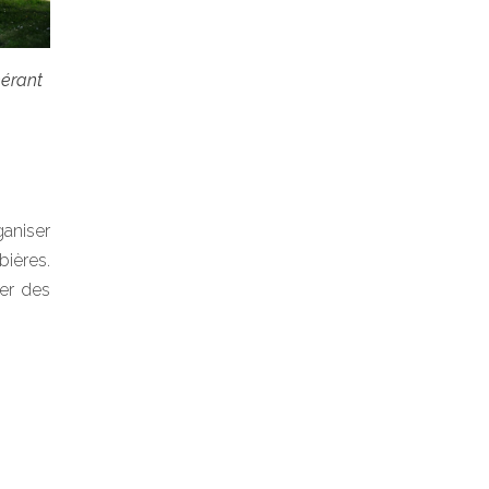
nérant
ganiser
ières.
éer des