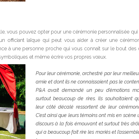
elle, vous pouvez opter pour une cérémonie personnalisée qui 
un officiant laïque qui peut vous aider à créer une cérémo
ce à une personne proche qui vous connaît sur le bout des 
s symboliques et même écrire vos propres vœux.
Pour leur cérémonie, orchestré par leur meilleu
amie et dont ils ne connaissaient pas le conten
P&A avait demandé un peu d’émotions ma
surtout beaucoup de rires. Ils souhaitaient q
leur côté décalé ressortent de leur cérémoni
C’est ainsi que leurs témoins ont mis en scène 
discours à la fois émouvant et surtout très drôl
qui a beaucoup fait rire les mariés et l’assembl