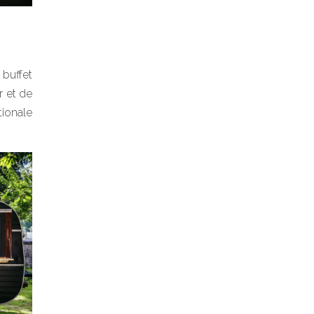
buffet
r et de
tionale