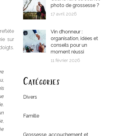
photo de grossesse ?
17 avril 2026
reflète
Vin d’honneur :
organisation, idées et
nie sur
conseils pour un
doigts.
moment réussi
11 février 2026
re
Catégories
u,
is
ue
Divers
e.
un
Famille
e,
ée
Grossesse, accouchement et