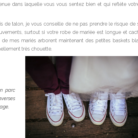
tenue dans laquelle vous vous sentez bien et qui reflète votr
 de talon, je vous conseille de ne pas prendre le risque de s
ouvements, surtout si votre robe de mariée est longue et ca
 de mes mariés arborent maintenant des petites baskets bl
ellement très chouette.
un parc
nverses
iage.