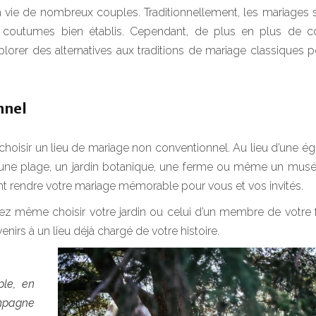
 vie de nombreux couples. Traditionnellement, les mariages 
s coutumes bien établis. Cependant, de plus en plus de c
xplorer des alternatives aux traditions de mariage classiques 
nnel
choisir un lieu de mariage non conventionnel. Au lieu d’une ég
u’une plage, un jardin botanique, une ferme ou même un musé
nt rendre votre mariage mémorable pour vous et vos invités.
ez même choisir votre jardin ou celui d’un membre de votre 
nirs à un lieu déjà chargé de votre histoire.
ple, en
mpagne