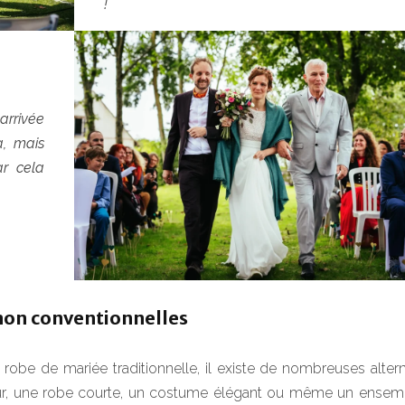
!
arrivée
a, mais
ar cela
 non conventionnelles
robe de mariée traditionnelle, il existe de nombreuses altern
ur, une robe courte, un costume élégant ou même un ensem