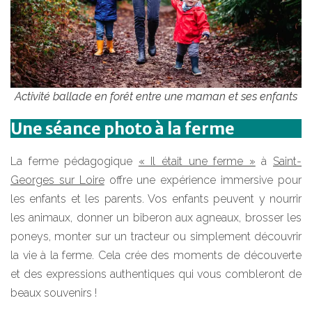
Activité ballade en forêt entre une maman et ses enfants
Une séance photo à la ferme
La ferme pédagogique
« Il était une ferme »
à
Saint-
Georges sur Loire
offre une expérience immersive pour
les enfants et les parents. Vos enfants peuvent y nourrir
les animaux, donner un biberon aux agneaux, brosser les
poneys, monter sur un tracteur ou simplement découvrir
la vie à la ferme. Cela crée des moments de découverte
et des expressions authentiques qui vous combleront de
beaux souvenirs !