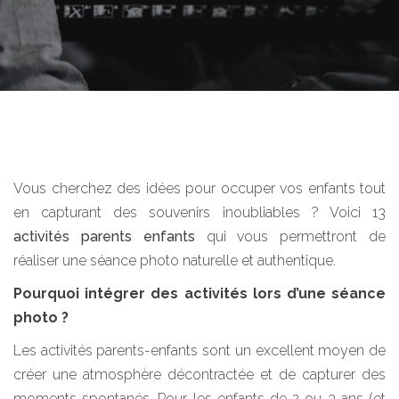
Vous cherchez des idées pour occuper vos enfants tout
en capturant des souvenirs inoubliables ? Voici 13
activités parents enfants
qui vous permettront de
réaliser une séance photo naturelle et authentique.
Pourquoi intégrer des activités lors d’une séance
photo ?
Les activités parents-enfants sont un excellent moyen de
créer une atmosphère décontractée et de capturer des
moments spontanés. Pour les enfants de 2 ou 3 ans (et