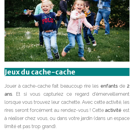
Jeux du cache-cache
Jouer à cache-cache fait beaucoup rire les
enfants
de
2
ans
. Et si vous capturiez ce regard d’émerveillement
lorsque vous trouvez leur cachette. Avec cette activité, les
rires seront forcément au rendez-vous ! Cette
activité
est
à réaliser chez vous, ou dans votre jardin (dans un espace
limité et pas trop grand).