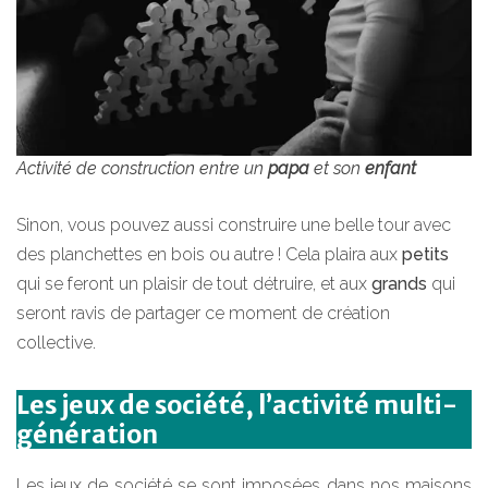
Activité de construction entre un
papa
et son
enfant
Sinon, vous pouvez aussi construire une belle tour avec
des planchettes en bois ou autre ! Cela plaira aux
petits
qui se feront un plaisir de tout détruire, et aux
grands
qui
seront ravis de partager ce moment de création
collective.
Les jeux de société, l’activité multi-
génération
Les jeux de société se sont imposées dans nos maisons