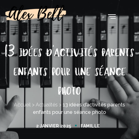
13 idées d’activités parents
enfants pour une séance
photo
Accueil
>
Actualités
>
13 idées d’activités parents
enfants pour une séance photo
2 JANVIER 2025
FAMILLE