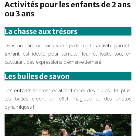
Activités pour les enfants de 2 ans
ou 3 ans
La chasse aux trésors
Dans un parc ou dans votre jardin, cette
activité parent-
enfant
est idéale pour stimuler leur curiosité tout en
capturant des expressions d’émerveillement.
Les bulles de savon
Les
enfants
adorent éclater et créer des bulles ! En plus,
les bulles créent un effet magique et des photos
dynamiques !