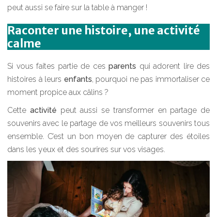
peut aussi se faire sur la table à manger !
Raconter une histoire, une activité
calme
Si vous faites partie de ces
parents
qui adorent lire des
histoires à leurs
enfants
, pourquoi ne pas immortaliser ce
moment propice aux câlins ?
Cette
activité
peut aussi se transformer en partage de
souvenirs avec le partage de vos meilleurs souvenirs tous
ensemble. C’est un bon moyen de capturer des étoiles
dans les yeux et des sourires sur vos visages.